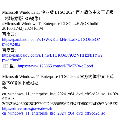
Microsoft Windows 11 企业版 LTSC 2024 官方简体中文正式版
（微软原版ISO镜像）
::Microsoft Windows 11 Enterprise LTSC 24H2(OS build
26100.1742) 2024 RTM
百度云：
https://pan.baidu.com/s/1zWKKu_kHroLxdkU1XQEtvQ?
pwd=24h2
百度云：
https://pan.baidu.com/s/1jnwL1UKOoJ7iUZVHHzNHYw?
pwd=8md5
123 盘：
https://www.123865.com/s/N7M7Vv-qOpod
Microsoft Windows 11 Enterprise LTSC 2024 官方简体中文正式
版ISO镜像下载地址
zh-
cn_windows_11_enterprise_ltsc_2024_x64_dvd_cff9cd2d.iso（4.
SHA1:
2CB21649590C8CF770CD93556596DFF4FD800F24D267A9BE
https://drive.massgrave.dev/zh-
cn_windows_11_enterprise_ltsc_2024_x64_dvd_cff9cd2d.iso