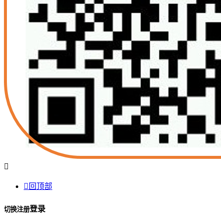


回顶部
登录
切换注册