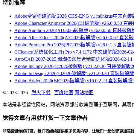
特别推荐
Adobe全家桶破解版 2026 CHS-ENG v1 m0nkrus中文直装
Adobe Character Animator 2026(CH破解版) v26.0.0.50
Adobe Audition 2026(AU2026破解版) v26.0.0.56 直装破解
Adobe After Effects 2026(AE2026破解版) v26.0.0.67 直
Adobe Premiere Pro 2026(PR2026破解版) v26.0.1.3 直装
CCleaner(系统优化工具) Pro v7.4.1172 中文破解版
2026-02
AutoCAD 2007-2025 珊瑚の海集合精简优化版
2026-02-14
Adobe InCopy 2026(Ic2026破解版) v21.2.0.30 直装破解版
2
Adobe InDesign 2026(Id2026破解版) v21.2.0.30 直装破解版
Adobe Bridge 2026(BR2026破解版) v16.0.2.23 直装破解版
© 2023-2026
烈火下载
百度地图
网站地图
本站是非经营性网站，网站资源部分收集整理于互联网，其著作权归原
觉得文章有用就打赏一下文章作者
非常感谢你的打赏，我们将继续提供更多优质内容，让我们一起创建更加美