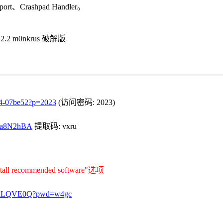
ort、Crashpad Handler。
.2.2 m0nkrus 破解版
834-07be52?p=2023
(访问密码: 2023)
7Aa8N2hBA
提取码: vxru
recommended software"选项
rjHxLQVE0Q?pwd=w4gc