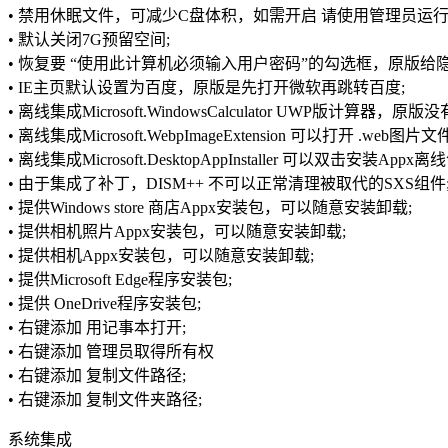
• 禁用休眠文件，可减少C盘体积，如需开启 请使用管理员运行CMD命令：p
• 默认关闭7G预留空间;
• 恢复要 “使用此计算机必须输入用户密码”的勾选框，原版给隐
• IE主页默认设置为百度，原版是先打开微软再跳转百度;
• 离线集成Microsoft.WindowsCalculator UWP版计算器，原版
• 离线集成Microsoft.WebpImageExtension 可以打开 .w
• 离线集成Microsoft.DesktopAppInstaller 可以双击安装A
• 由于集成了补丁，DISM++ 不可以正常清理被取代的SXS组件
• 提供Windows store 商店Appx安装包，可以随意安装卸载;
• 提供相机照片Appx安装包，可以随意安装卸载;
• 提供相机Appx安装包，可以随意安装卸载;
• 提供Microsoft Edge程序安装包;
• 提供 OneDrive程序安装包;
• 右键添加 用记事本打开;
• 右键添加 管理员取得所有权
• 右键添加 复制文件路径;
• 右键添加 复制文件夹路径;
系统集成