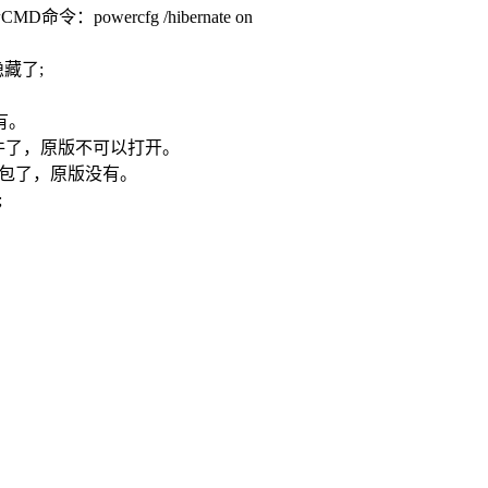
owercfg /hibernate on
藏了;
没有。
eb图片文件了，原版不可以打开。
ppx离线包了，原版没有。
;