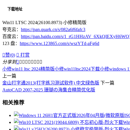
下载地址
Win11 LTSC 2024(26100.8973) 小修精简版
夸克云：
https://pan.quark.cn/s/082a6f6fafc3
百度云：
https://pan.baidu.com/s/1_rG1HHzAV_6XkQIEXyH6WQ
123 盘：
https://www.123865.com/s/wszYTd-aFg6d

赞(
0
)

打赏
分享到









小修win11 ltsc 2024精简版
小修win11ltsc2024下载
小修windows 
上一篇
金山打字通2013(打字练习测试软件) 中文绿色版
下一篇
AutoCAD 2007-2025 珊瑚の海集合精简优化版
相关推荐
Wi
Wi