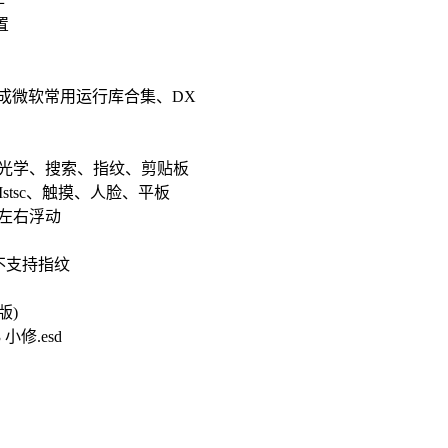
作
置
成微软常用运行库合集、DX
.8、光学、搜索、指纹、剪贴板
、Mstsc、触摸、人脸、平板
0左右浮动
不支持指纹
版)
3 小修.esd