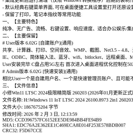
- 集成更新后运行清理（仅限 Windows 转换程序）后期封装制
- 默认经典右键菜单界面, 可在桌面便捷工具设置里打开还原设
- 保留了打印，笔记本指纹等常用功能
一、【主要特色】
纯净、无广告、流畅、右键设置、响应速度、适合办公娱乐/集
二、【主要保留】
# User版本 6.02G [自建账户](通用)
共享、计算器、打印、空间音效、WMP、截图、Net3.5 – 4
IE、ODBC、简体输入法、蓝牙、wifi、bitlocker、远程桌面
User安装完毕 C盘占用5G左右 首次进入桌面进程优化控制在5
# Admin版本 6.02G [快速安装](通用)
相比User一个是自建用户名、一个是快速管理员账户、且可能
三、【文件信息】
小修Win11 LTSC 2024极限精简版 260203 (2026年01月更新正式
文件名称: H:\Windows 11 IoT LTSC 2024 26100.8973 2in1 26020
文件大小: 1867675204 字节
修改时间: 2026 年 2 月 3 日, 12:13:59
MD5: CCD396757FC6152EE5DE984BB4FE94B9
SHA1: EDC76A2E362EE1C469ECA8E014F253E578BDB007
CRC32: F5D67CCE