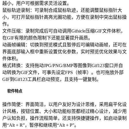
越小，用户可根据需求灵活设置。
鼠标轨迹录制：可录制合成鼠标轨迹，还能调整鼠标指针大
小，可打开鼠标指针高亮光圈功能，方便在录制中突出鼠标操
作。
文件压缩：录制完成后可自动调用Gifsicle压缩GIF文件体积，
在GIF有限的颜色限制下还能显著提升画质。
动画帧编辑：切换到预览模式且暂停后可编辑动画帧，还可在
界面底部输入框中重新设置优化参数，实时预览优化效果与文
件体积。
格式转换：支持拖动JPG/PNG/BMP等图像到Gif123窗口并自
动转换为GIF文件，可事先设定FPS（帧率）。也可拖放外部
GIF到Gif123工具栏启动预览，且支持一键复制。
软件特点
操作简便：界面简洁，以用户友好为设计思维，采用扁平化设
计风格，按钮位置、大小和功能标签都经过精心设计，减少用
户认知负担，操作流程简单，还支持快捷键操作，如启动录制
用“Alt + R”，暂停和继续用“Alt + P”。