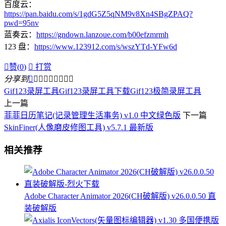
百度云：
https://pan.baidu.com/s/1gdG5Z5qNM9v8Xn4SBgZPAQ?
pwd=95nv
蓝奏云：
https://gndown.lanzoue.com/b00efzmrmh
123 盘：
https://www.123912.com/s/wszYTd-YFw6d

赞(
0
)

打赏
分享到









Gif123录屏工具
Gif123录屏工具下载
Gif123极简录屏工具
上一篇
菲菲日历笔记(记录管理生活事务) v1.0 中文绿色版
下一篇
SkinFiner(人像磨皮修图工具) v5.7.1 最新版
相关推荐
Adobe Character Animator 2026(CH破解版) v26.0.0.50 直
装破解版