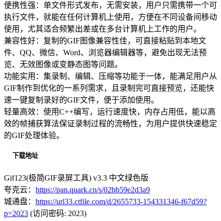
便携性强：单文件形式发布，无需安装，用户只需携带一个可
执行文件，就能在任何计算机上使用，方便在不同设备间移动
使用，尤其适合频繁出差或在多台计算机上工作的用户。
兼容性好：复制的GIF图像兼容性佳，可直接粘贴到本地文
件、QQ、微信、Word、浏览器编辑器等，避免出现无法预
览、无效图像或变静态图等问题。
功能实用：集录制、编辑、压缩等功能于一体，能满足用户从
GIF制作到优化的一系列需求，且录制完可直接预览，还能快
速一键复制录好的GIF文件，便于添加使用。
轻量高效：使用C++编写，运行速度快，内存占用低，能以高
效的帧捕获算法保证录制过程的流畅性，为用户提供快速稳定
的GIF处理体验。
下载地址
Gif123(极简GIF录屏工具) v3.3 中文绿色版
夸克云：
https://pan.quark.cn/s/02bb59e2d3a9
城通盘：
https://url33.ctfile.com/d/2655733-154331346-f67d59?
p=2023
(访问密码: 2023)