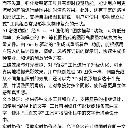
而不失真。强化版铅笔工具具有即时预览功能，能让用户用更
流畅的笔触进行绘图并即时渲染效果。此外，还有丰富的路径
和形状工具，支持自由绘图和编辑，用户可使用 “形状建立程
式” 工具组合常见形状来制作复杂的形状。
AI 增强功能：经 Sensei AI 强化的 “图像描摹” 功能，可将低分
辨率、充满噪点的 JPG 等位图格式的图形高质量地转换为矢
量文件。由 Firefly 驱动的 “生成式重新着色” 功能，能根据用
户输入的描述场景、情绪、风格等词语的提示词，快速生成多
种专业、和谐的创意配色方案。
三维效果与灯光模拟：对 “渐变” 工具进行了升级优化，可更
真实地模拟光影效果，用户能像处理 3D 图像一样，调整光线
从不同角度照射的效果，还可以为 3D 对象添加多达十个光
源，并调整照明角度，让对象投射多个阴影，使作品更具立体
感和真实感。
文本处理：提供各种文本工具和样式，支持复杂的排版设计，
如使用 “路径上的文字” 工具可围绕任何形状或线条弯曲文
字，使用 “垂直文字” 工具可将简化栏中的文字新增至设计
中。
实时协作：借助实时协作系统，允许多名设计师同时在同一文