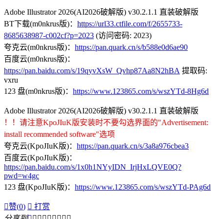
Adobe Illustrator 2026(AI2026破解版) v30.2.1.1 直装破解版
BT下载(m0nkrus版)：
https://url33.ctfile.com/f/2655733-
8685638987-c002cf?p=2023
(访问密码: 2023)
夸克云(m0nkrus版)：
https://pan.quark.cn/s/b588e0d6ae90
百度云(m0nkrus版)：
https://pan.baidu.com/s/19qyvXsW_Qvhp87Aa8N2hBA
提取码:
vxru
123 盘(m0nkrus版)：
https://www.123865.com/s/wszYTd-8Hg6d
Adobe Illustrator 2026(AI2026破解版) v30.2.1.1 直装破解版
！！请注意KpoJIuK版安装时不要勾选界面的"Advertisement:
install recommended software"选项
夸克云(KpoJIuK版)：
https://pan.quark.cn/s/3a8a976cbea3
百度云(KpoJIuK版)：
https://pan.baidu.com/s/1x0h1NYyIDN_IrjHxLQVE0Q?
pwd=w4gc
123 盘(KpoJIuK版)：
https://www.123865.com/s/wszYTd-PAg6d

赞(
0
)

打赏
分享到








