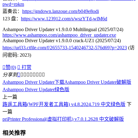
pwd=rpkm
蓝奏云：
https://gndown.lanzoue.com/b049e8odi
123 盘：
https://www.123912.com/s/wszYTd-wlM6d
Ashampoo Driver Updater v1.9.0.0 Multilingual (2025/07/24)
https://www.ashampoo.com/ashampoo_driver_updater.exe
Ashampoo Driver Updater v1.9.0.0 crack-UZ1 (2025/07/24)
https://url33.ctfile.com/f/2655733-1540246732-576d69?p=2023
(访
问密码: 2023)

赞(
0
)

打赏
分享到









Ashampoo Driver Updater下载
Ashampoo Driver Updater破解版
Ashampoo Driver Updater绿色版
上一篇
路遥工具箱(WPF开发者工具箱) v4.8.2024.719 中文绿色版
下
一篇
priPrinter Professional(虚拟打印机) v7.0.1.2628 中文破解版
相关推荐