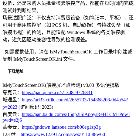
设备，还是采购人员批量核验触控产品，都能在短时间内完成
测试并判断结果。
场景适配广泛：不仅支持消费级设备（如笔记本、平板），还
可用于商用触控屏（如 POS 机、自助终端）与特殊设备（如
触摸电视）的检测，且能适配 Windows 系统的各类触控驱
动，避免因驱动兼容性导致的检测误差。
_如需便携使用，请在 IsMyTouchScreenOK 工作目录中创建或
复制 IsMyTouchScreenOK.ini 文件。
下载地址
IsMyTouchScreenOK(触摸屏坏点检测) v3.03 多语便携版
夸克云：
https://pan.quark.cn/s/13d8c9726831
城通盘：
https://url33.ctfile.com/d/2655733-154868208-9d4a54?
p=2023
(访问密码: 2023)
百度云：
https://pan.baidu.com/s/15dp2iSlApoysReHLCM1Pdw?
pwd=e2j6
蓝奏云：
https://gndown.lanzoue.com/b00eg1zp3g
123 盘：
https://www.123912.com/s/wszYTd-88w6d