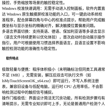
操控、手势缩放等场景的触控稳定性。
Windows 校准快速调用：无需手动进入控制面板，软件内置直
达 Windows 原生触摸屏校准功能的入口，可一键启动系统校
准程序，配合屏幕四角与中心的校准点提示，帮助用户完成触
摸坐标与显示坐标的精确对齐，解决触摸位置偏差问题。
多语言界面切换：支持英语、德语、保加利亚语等多语言显示
（语言文件持续更新以优化体验），首次启动时自动展示操作
指引，用户可根据使用习惯选择界面语言，且语言设置不影响
触控检测功能的准确性与稳定性。
软件特点
极致轻量与便携：程序体积极小（未明确标注但同类工具通常
不足 1MB），无需安装，解压后双击可执行文件（如
IsMyTouchScreenOK_x64.exe）即可运行，不写入系统注册
表，兼容旧设备与低配电脑，运行时 CPU 占用率低，不会影
响检测过程中的触控信号捕捉。
操作门槛极低：界面设计简洁无冗余功能，所有检测步骤均有
清晰提示，无需专业知识即可上手，无论是普通用户检测个人