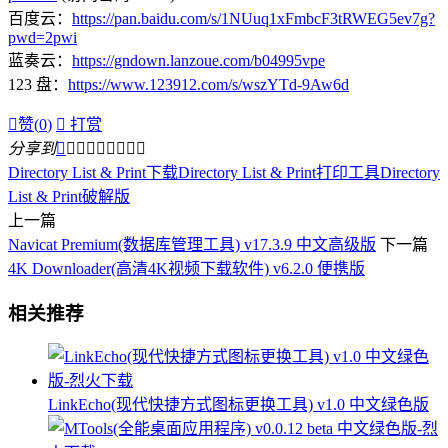
百度云：
https://pan.baidu.com/s/1NUuq1xFmbcF3tRWEG5ev7g?
pwd=2pwi
蓝奏云：
https://gndown.lanzoue.com/b04995vpe
123 盘：
https://www.123912.com/s/wszYTd-9Aw6d

赞(
0
)

打赏
分享到









Directory List & Print下载
Directory List & Print打印工具
Directory
List & Print破解版
上一篇
Navicat Premium(数据库管理工具) v17.3.9 中文高级版
下一篇
4K Downloader(高清4K视频下载软件) v6.2.0 便携版
相关推荐
LinkEcho(现代快捷方式图标更换工具) v1.0 中文绿色版