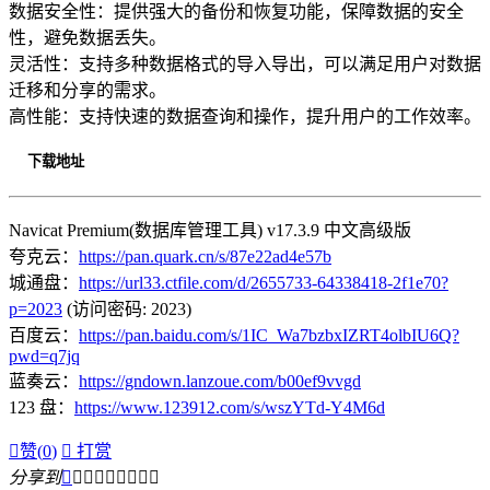
数据安全性：提供强大的备份和恢复功能，保障数据的安全
性，避免数据丢失。
灵活性：支持多种数据格式的导入导出，可以满足用户对数据
迁移和分享的需求。
高性能：支持快速的数据查询和操作，提升用户的工作效率。
下载地址
Navicat Premium(数据库管理工具) v17.3.9 中文高级版
夸克云：
https://pan.quark.cn/s/87e22ad4e57b
城通盘：
https://url33.ctfile.com/d/2655733-64338418-2f1e70?
p=2023
(访问密码: 2023)
百度云：
https://pan.baidu.com/s/1IC_Wa7bzbxIZRT4olbIU6Q?
pwd=q7jq
蓝奏云：
https://gndown.lanzoue.com/b00ef9vvgd
123 盘：
https://www.123912.com/s/wszYTd-Y4M6d

赞(
0
)

打赏
分享到








