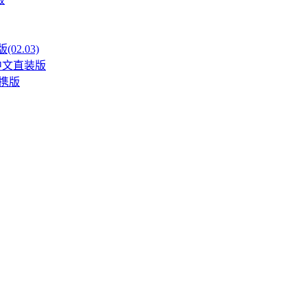
02.03)
4 中文直装版
语便携版