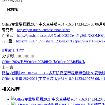
下载地址
Office专业增强版2024(中文直装版)x64 v16.0.14334.20756 
夸克云：
https://pan.quark.cn/s/5e9cbae262cc
百度云：
https://pan.baidu.com/s/1XadJ9C86Ce_iYg36LXKQMQ?
123 盘：
https://1838671775.share.123pan.cn/123pan/wszYTd-Ewa

赞(
0
)

打赏
分享到









Office 2024下载
Office 2024最新版
Office 2024破解版
上一篇
微信内测版WeChat v4.1.13.3 多开防撤回带提示绿色版 & 安装
Office专业增强版2021(中文直装版)x64 v16.0.14334.20756 06月
相关推荐