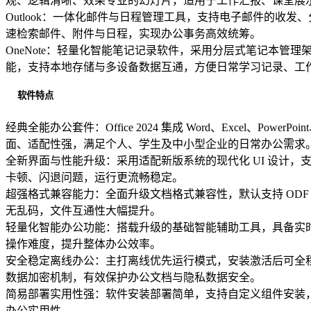
观、逻辑清晰、效果专业的幻灯片，适用于工作汇报、课堂展
Outlook：一体化邮件与日程管理工具，支持电子邮件的
速检索邮件、附件与日程，实现办公事务高效统筹。
OneNote：轻量化智能笔记记录软件，采用分层式笔记本管
能，支持本地存储与多设备数据互通，方便日常学习记录、工
软件特点
经典全能办公套件：Office 2024 集成 Word、Excel、P
面、适配性强，满足个人、学生及中小型企业的日常办公需求
全新界面与性能升级：采用适配新版系统的现代化 UI 设计
卡顿、闪退问题，运行更流畅稳定。
超强格式兼容能力：全面升级文档格式兼容性，默认支持 ODF 1.4
无乱码，文件互通性大幅提升。
轻量化智能办公功能：搭载升级的基础智能辅助工具，具备实
操作难度，提升整体办公效率。
安全稳定离线办公：主打离线优先运行模式，安装激活后可全
数据加密机制，有效保护办公文档与隐私数据安全。
简易部署实用性强：软件安装部署简单，支持自定义组件安装，精
办公实用性。