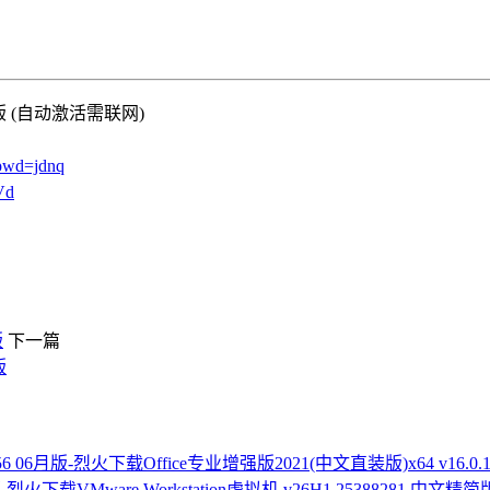
06月版 (自动激活需联网)
pwd=jdnq
Vd
版
下一篇
版
Office专业增强版2021(中文直装版)x64 v16.0.14
VMware Workstation虚拟机 v26H1 25388281 中文精简