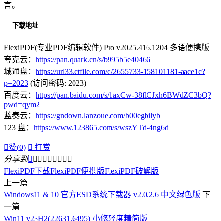
言。
下载地址
FlexiPDF(专业PDF编辑软件) Pro v2025.416.1204 多语便携版
夸克云：
https://pan.quark.cn/s/b995b5e40466
城通盘：
https://url33.ctfile.com/d/2655733-158101181-aace1c?
p=2023
(访问密码: 2023)
百度云：
https://pan.baidu.com/s/1axCw-38flCJxh6BWdZC3bQ?
pwd=qym2
蓝奏云：
https://gndown.lanzoue.com/b00egbilyb
123 盘：
https://www.123865.com/s/wszYTd-4ng6d

赞(
0
)

打赏
分享到









FlexiPDF下载
FlexiPDF便携版
FlexiPDF破解版
上一篇
Windows11 & 10 官方ESD系统下载器 v2.0.2.6 中文绿色版
下
一篇
Win11 v23H2(22631.6495) 小修轻度精简版