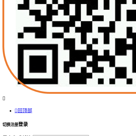


回顶部
登录
切换注册