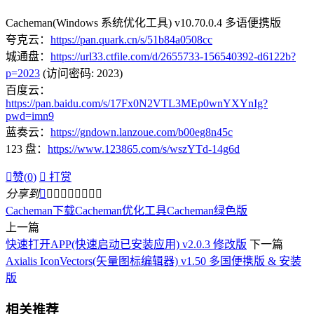
Cacheman(Windows 系统优化工具) v10.70.0.4 多语便携版
夸克云：
https://pan.quark.cn/s/51b84a0508cc
城通盘：
https://url33.ctfile.com/d/2655733-156540392-d6122b?
p=2023
(访问密码: 2023)
百度云：
https://pan.baidu.com/s/17Fx0N2VTL3MEp0wnYXYnIg?
pwd=imn9
蓝奏云：
https://gndown.lanzoue.com/b00eg8n45c
123 盘：
https://www.123865.com/s/wszYTd-14g6d

赞(
0
)

打赏
分享到









Cacheman下载
Cacheman优化工具
Cacheman绿色版
上一篇
快速打开APP(快速启动已安装应用) v2.0.3 修改版
下一篇
Axialis IconVectors(矢量图标编辑器) v1.50 多国便携版 & 安装
版
相关推荐