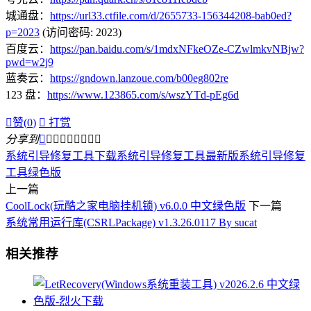
城通盘：
https://url33.ctfile.com/d/2655733-156344208-bab0ed?
p=2023
(访问密码: 2023)
百度云：
https://pan.baidu.com/s/1mdxNFkeOZe-CZwlmkvNBjw?
pwd=w2j9
蓝奏云：
https://gndown.lanzoue.com/b00eg802re
123 盘：
https://www.123865.com/s/wszYTd-pEg6d

赞(
0
)

打赏
分享到









系统引导修复工具下载
系统引导修复工具最新版
系统引导修复
工具绿色版
上一篇
CoolLock(玩酷之家电脑挂机锁) v6.0.0 中文绿色版
下一篇
系统常用运行库(CSRLPackage) v1.3.26.0117 By sucat
相关推荐