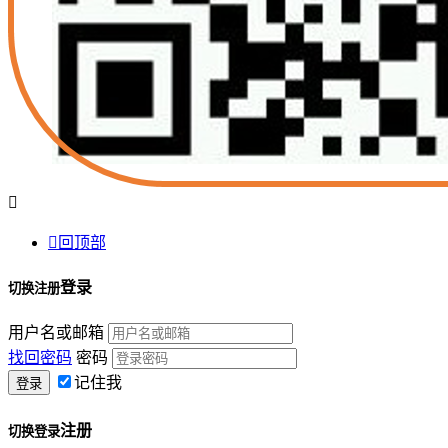


回顶部
登录
切换注册
用户名或邮箱
找回密码
密码
记住我
注册
切换登录