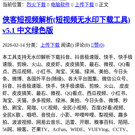
当前位置：
烈火下载
电脑软件
上传下载
正文



侠客短视频解析(短视频无水印下载工具)
v5.1 中文绿色版
2026-02-14
分类：
上传下载
阅读(
)
评论(0)

赞(
0
)
本工具支持无水印解析下载抖音、抖音极速版、快手、快手极
速版、剪映、火山、皮皮虾、皮皮搞笑、最右、微视、QQ看
点、西瓜视频、小红书、淘宝、天猫、绿洲、美拍、今日头
条、微博、各国外平台(随缘)、各大平台图集、微信公众号、
抖音、抖音极速版、快手、快手极速版、剪映、火山、 皮皮
虾、皮皮搞笑、最右、微视、QQ看点、西瓜视频、小红书、
淘宝、天猫、多多视频、绿洲、美拍、今日头条、微博、秒
拍、刷宝、晃咖、UC视频、全民小视频、百度(好看)视频、
全民K歌 、唱吧、音悦台、小影、哔哩哔哩、梨视频、趣多
拍、波波视频、网易云音乐、迅雷、开眼、糗事百科、陌陌、
56网、映客、芒果TV、AcFun、WIDE、VUEVlog、CCTV、