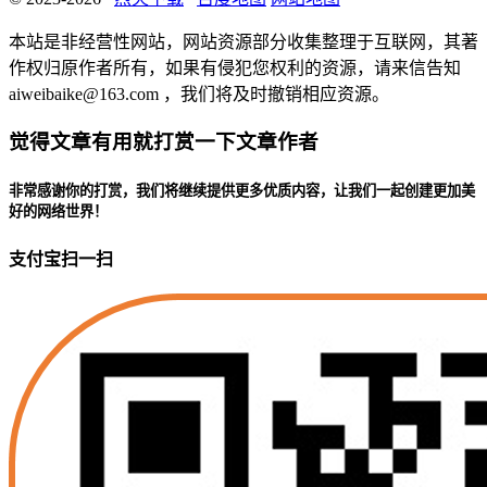
本站是非经营性网站，网站资源部分收集整理于互联网，其著
作权归原作者所有，如果有侵犯您权利的资源，请来信告知
aiweibaike@163.com ，我们将及时撤销相应资源。
觉得文章有用就打赏一下文章作者
非常感谢你的打赏，我们将继续提供更多优质内容，让我们一起创建更加美
好的网络世界！
支付宝扫一扫