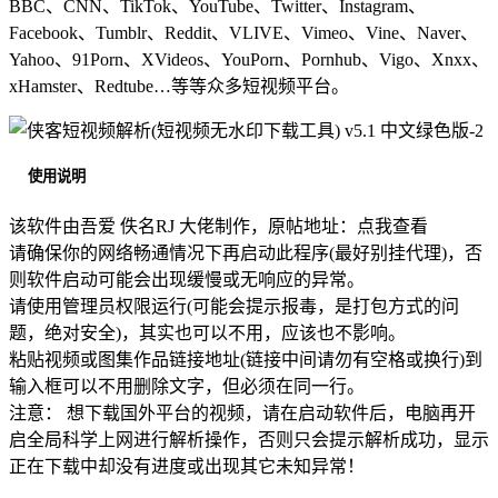
BBC、CNN、TikTok、YouTube、Twitter、Instagram、
Facebook、Tumblr、Reddit、VLIVE、Vimeo、Vine、Naver、
Yahoo、91Porn、XVideos、YouPorn、Pornhub、Vigo、Xnxx、
xHamster、Redtube…等等众多短视频平台。
使用说明
该软件由吾爱 佚名RJ 大佬制作，原帖地址：点我查看
请确保你的网络畅通情况下再启动此程序(最好别挂代理)，否
则软件启动可能会出现缓慢或无响应的异常。
请使用管理员权限运行(可能会提示报毒，是打包方式的问
题，绝对安全)，其实也可以不用，应该也不影响。
粘贴视频或图集作品链接地址(链接中间请勿有空格或换行)到
输入框可以不用删除文字，但必须在同一行。
注意： 想下载国外平台的视频，请在启动软件后，电脑再开
启全局科学上网进行解析操作，否则只会提示解析成功，显示
正在下载中却没有进度或出现其它未知异常！