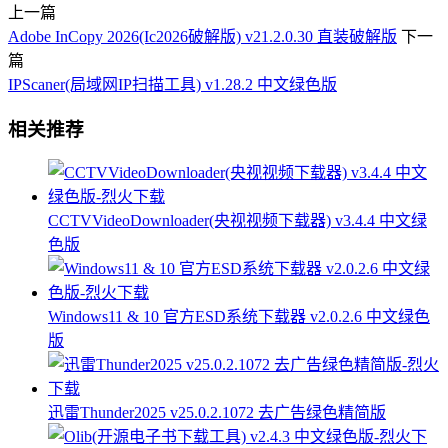
上一篇
Adobe InCopy 2026(Ic2026破解版) v21.2.0.30 直装破解版
下一
篇
IPScaner(局域网IP扫描工具) v1.28.2 中文绿色版
相关推荐
CCTVVideoDownloader(央视视频下载器) v3.4.4 中文绿
色版
Windows11 & 10 官方ESD系统下载器 v2.0.2.6 中文绿色
版
迅雷Thunder2025 v25.0.2.1072 去广告绿色精简版