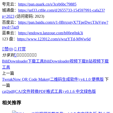
夸克云：
https://pan.quark.cn/s/3ceb6bc79885
城通盘：
https://url33.ctfile.com/d/2655733-154597991-cafa23?
p=2023
(访问密码: 2023)
百度云：
https://pan.baidu.com/s/1-0BrxxgyX7TpeDwcTJuVgw?
pwd=7az9
蓝奏云：
https://gndown.lanzoue.com/b00eg0nk3i
123 盘：
https://www.123912.com/s/wszYTd-MWw6d

赞(
0
)

打赏
分享到









BiliDownloader下载工具
BiliDownloader视频下载
B站视频下载
工具
上一篇
TweakNow QR Code Maker(二维码生成软件) v4.1.0 便携版
下
一篇
caj2pdf(CAJ文件转换PDF格式工具) v0.1.6 中文绿色版
相关推荐