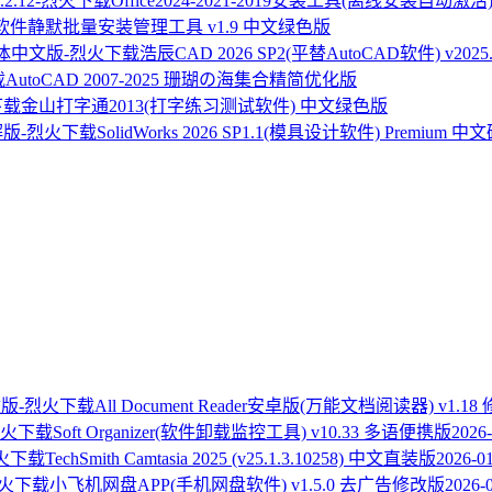
Office2024-2021-2019安装工具(离线安装自动激活) 2
软件静默批量安装管理工具 v1.9 中文绿色版
浩辰CAD 2026 SP2(平替AutoCAD软件) v202
AutoCAD 2007-2025 珊瑚の海集合精简优化版
金山打字通2013(打字练习测试软件) 中文绿色版
SolidWorks 2026 SP1.1(模具设计软件) Premium 
All Document Reader安卓版(万能文档阅读器) v1.18
Soft Organizer(软件卸载监控工具) v10.33 多语便携版
2026-
TechSmith Camtasia 2025 (v25.1.3.10258) 中文直装版
2026-0
小飞机网盘APP(手机网盘软件) v1.5.0 去广告修改版
2026-