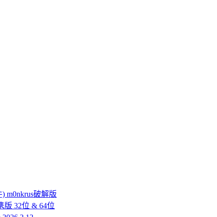
件) m0nkrus破解版
文便携版 32位 & 64位