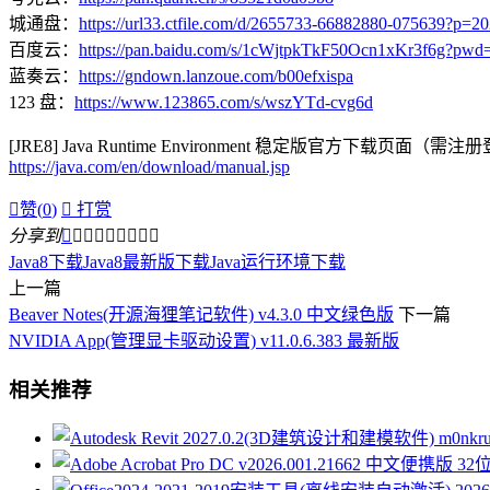
城通盘：
https://url33.ctfile.com/d/2655733-66882880-075639?p=2
百度云：
https://pan.baidu.com/s/1cWjtpkTkF50Ocn1xKr3f6g?pwd
蓝奏云：
https://gndown.lanzoue.com/b00efxispa
123 盘：
https://www.123865.com/s/wszYTd-cvg6d
[JRE8] Java Runtime Environment 稳定版官方下载页面（需
https://java.com/en/download/manual.jsp

赞(
0
)

打赏
分享到









Java8下载
Java8最新版下载
Java运行环境下载
上一篇
Beaver Notes(开源海狸笔记软件) v4.3.0 中文绿色版
下一篇
NVIDIA App(管理显卡驱动设置) v11.0.6.383 最新版
相关推荐