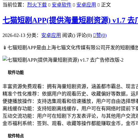
当前位置：
烈火下载
安卓软件
安卓应用
正文



七猫短剧APP(提供海量短剧资源) v1.7 
2026-02-13
分类：
安卓应用
阅读(
)
评论(0)

赞(
0
)
📱七猫短剧APP是由上海七猫文化传媒有限公司开发的短剧
软件功能
丰富资源免费观看：拥有海量短剧资源，涵盖都市霸总、现言
精准个性化推荐：依据用户的观看历史、收藏偏好等数据，运
便捷播放操作：支持选集观看和倍速播放，用户可自由选择想
离线缓存功能：支持短剧离线缓存，用户可在有网络时提前下
互动交流功能：用户可在短剧下方发表评论，与其他用户交流
金币福利系统：签到、观看、收藏等操作都能赚取金币，金币
软件特点