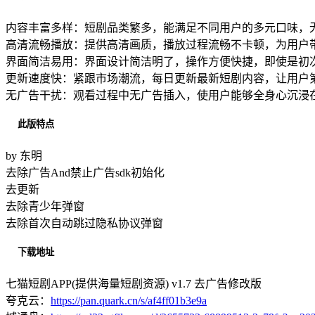
内容丰富多样：短剧品类繁多，能满足不同用户的多元口味，
高清流畅播放：提供高清画质，播放过程流畅不卡顿，为用户
界面简洁易用：界面设计简洁明了，操作方便快捷，即使是初
更新速度快：紧跟市场潮流，每日更新最新短剧内容，让用户
无广告干扰：观看过程中无广告插入，使用户能够全身心沉浸
此版特点
by 东明
去除广告And禁止广告sdk初始化
去更新
去除青少年弹窗
去除首次自动跳过隐私协议弹窗
下载地址
七猫短剧APP(提供海量短剧资源) v1.7 去广告修改版
夸克云：
https://pan.quark.cn/s/af4ff01b3e9a