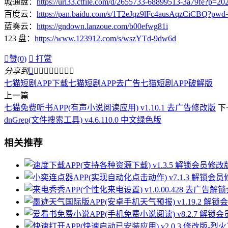
城通盘：
https://url33.ctfile.com/d/2655733-68899513-3a79fe?p=20
百度云：
https://pan.baidu.com/s/1T2eJqz9lFc4ausAqzCiCBQ?pwd
蓝奏云：
https://gndown.lanzoue.com/b00efwg81i
123 盘：
https://www.123912.com/s/wszYTd-9dw6d

赞(
0
)

打赏
分享到









七猫短剧APP下载
七猫短剧APP去广告
七猫短剧APP破解版
上一篇
七猫免费听书APP(有声小说阅读应用) v1.10.1 去广告修改版
下
dnGrep(文件搜索工具) v4.6.110.0 中文绿色版
相关推荐