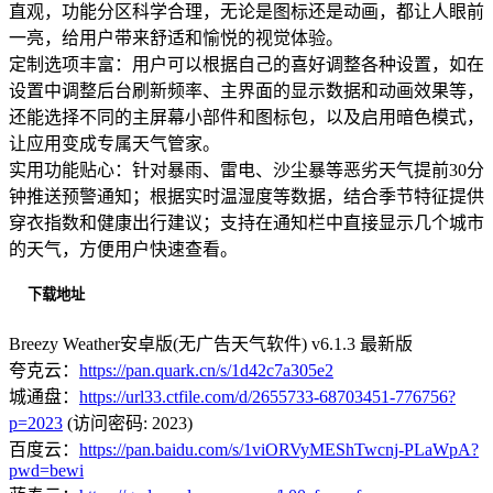
直观，功能分区科学合理，无论是图标还是动画，都让人眼前
一亮，给用户带来舒适和愉悦的视觉体验。
定制选项丰富：用户可以根据自己的喜好调整各种设置，如在
设置中调整后台刷新频率、主界面的显示数据和动画效果等，
还能选择不同的主屏幕小部件和图标包，以及启用暗色模式，
让应用变成专属天气管家。
实用功能贴心：针对暴雨、雷电、沙尘暴等恶劣天气提前30分
钟推送预警通知；根据实时温湿度等数据，结合季节特征提供
穿衣指数和健康出行建议；支持在通知栏中直接显示几个城市
的天气，方便用户快速查看。
下载地址
Breezy Weather安卓版(无广告天气软件) v6.1.3 最新版
夸克云：
https://pan.quark.cn/s/1d42c7a305e2
城通盘：
https://url33.ctfile.com/d/2655733-68703451-776756?
p=2023
(访问密码: 2023)
百度云：
https://pan.baidu.com/s/1viORVyMEShTwcnj-PLaWpA?
pwd=bewi