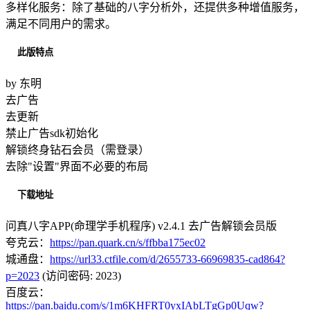
多样化服务：除了基础的八字分析外，还提供多种增值服务，
满足不同用户的需求。
此版特点
by 东明
去广告
去更新
禁止广告sdk初始化
解锁终身钻石会员（需登录）
去除"设置"界面不必要的布局
下载地址
问真八字APP(命理学手机程序) v2.4.1 去广告解锁会员版
夸克云：
https://pan.quark.cn/s/ffbba175ec02
城通盘：
https://url33.ctfile.com/d/2655733-66969835-cad864?
p=2023
(访问密码: 2023)
百度云：
https://pan.baidu.com/s/1m6KHFRT0yxIAbLTgGp0Uqw?