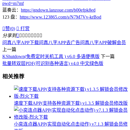
pwd=m7mf
蓝奏云：
https://gndown.lanzoue.com/b00efpk8ed
123 盘：
https://www.123865.com/s/N7M7Vv-krBod

赞(
0
)

打赏
分享到









问真八字APP下载
问真八字APP去广告
问真八字APP破解会员
上一篇
KShutdown(免费定时关机工具 ) v6.0 多语便携版
下一篇
批量转双层PDF(可识别各种语言) v4.0 中文绿色版
相关推荐
速度下载APP(支持各种资源下载) v1.3.5 解锁会员修改版
小奕连点器APP(实现自动化点击动作) v7.1.3 解锁会员修