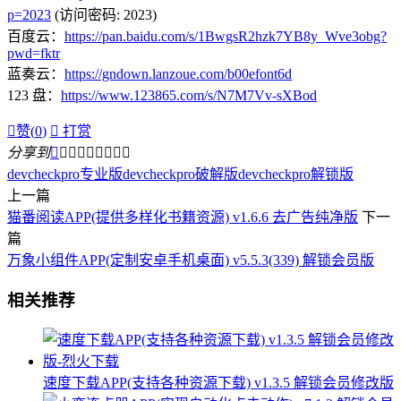
p=2023
(访问密码: 2023)
百度云：
https://pan.baidu.com/s/1BwgsR2hzk7YB8y_Wve3obg?
pwd=fktr
蓝奏云：
https://gndown.lanzoue.com/b00efont6d
123 盘：
https://www.123865.com/s/N7M7Vv-sXBod

赞(
0
)

打赏
分享到









devcheckpro专业版
devcheckpro破解版
devcheckpro解锁版
上一篇
猫番阅读APP(提供多样化书籍资源) v1.6.6 去广告纯净版
下一
篇
万象小组件APP(定制安卓手机桌面) v5.5.3(339) 解锁会员版
相关推荐
速度下载APP(支持各种资源下载) v1.3.5 解锁会员修改版