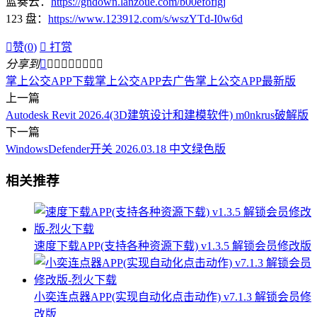
蓝奏云：
https://gndown.lanzoue.com/b00efofigj
123 盘：
https://www.123912.com/s/wszYTd-I0w6d

赞(
0
)

打赏
分享到









掌上公交APP下载
掌上公交APP去广告
掌上公交APP最新版
上一篇
Autodesk Revit 2026.4(3D建筑设计和建模软件) m0nkrus破解版
下一篇
WindowsDefender开关 2026.03.18 中文绿色版
相关推荐
速度下载APP(支持各种资源下载) v1.3.5 解锁会员修改版
小奕连点器APP(实现自动化点击动作) v7.1.3 解锁会员修
改版