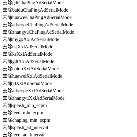
去除gdtChaPingAdSerialMode
去除baiduChaPingAdSerialMode
去除huaweiChaPingAdSerialMode
去除adscopeChaPingAdSerialMode
去除zhangyuChaPingAdSerialMode
去除mygoXxlAdSerialMode
去除csjXxlAdSerialMode
去除ksXxlAdSerialMode
去除gdtXxlAdSerialMode
去除baiduXxlAdSerialMode
去除huaweiXxlAdSerialMode
去除jdXxlAdSerialMode
去除adscopeXxlAdSerialMode
去除zhangyuXxlAdSerialMode
去除splash_min_ecpm
去除feed_min_ecpm
去除chaping_min_ecpm
去除splash_ad_interval
去除feed_ad_interval