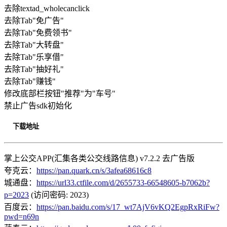
去除textad_wholecanclick
去除Tab"免广告"
去除Tab"免费领书"
去除Tab"大转盘"
去除Tab"乐享借"
去除Tab"抽好礼"
去除Tab"赚钱"
修改底部栏按钮"推荐"为"车号"
禁止广告sdk初始化
下载地址
掌上公交APP(汇集各类公交线路信息) v7.2.2 去广告版
夸克云：
https://pan.quark.cn/s/3afea68616c8
城通盘：
https://url33.ctfile.com/d/2655733-66548605-b7062b?
p=2023
(访问密码: 2023)
百度云：
https://pan.baidu.com/s/17_wt7AjV6vKQ2EgpRxRiFw?
pwd=n69n