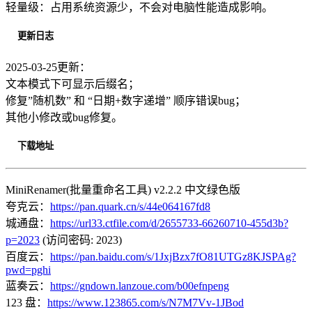
轻量级：占用系统资源少，不会对电脑性能造成影响。
更新日志
2025-03-25更新：
文本模式下可显示后缀名；
修复”随机数” 和 “日期+数字递增” 顺序错误bug；
其他小修改或bug修复。
下载地址
MiniRenamer(批量重命名工具) v2.2.2 中文绿色版
夸克云：
https://pan.quark.cn/s/44e064167fd8
城通盘：
https://url33.ctfile.com/d/2655733-66260710-455d3b?
p=2023
(访问密码: 2023)
百度云：
https://pan.baidu.com/s/1JxjBzx7fO81UTGz8KJSPAg?
pwd=pghi
蓝奏云：
https://gndown.lanzoue.com/b00efnpeng
123 盘：
https://www.123865.com/s/N7M7Vv-1JBod