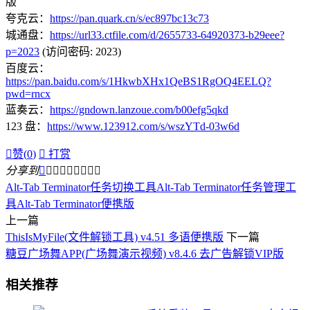
版
夸克云：
https://pan.quark.cn/s/ec897bc13c73
城通盘：
https://url33.ctfile.com/d/2655733-64920373-b29eee?
p=2023
(访问密码: 2023)
百度云：
https://pan.baidu.com/s/1HkwbXHx1QeBS1RgOQ4EELQ?
pwd=rncx
蓝奏云：
https://gndown.lanzoue.com/b00efg5qkd
123 盘：
https://www.123912.com/s/wszYTd-03w6d

赞(
0
)

打赏
分享到









Alt-Tab Terminator任务切换工具
Alt-Tab Terminator任务管理工
具
Alt-Tab Terminator便携版
上一篇
ThisIsMyFile(文件解锁工具) v4.51 多语便携版
下一篇
糖豆广场舞APP(广场舞演示视频) v8.4.6 去广告解锁VIP版
相关推荐