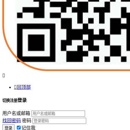


回顶部
登录
切换注册
用户名或邮箱
找回密码
密码
记住我