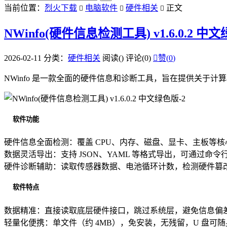
当前位置：
烈火下载
电脑软件
硬件相关
正文



NWinfo(硬件信息检测工具) v1.6.0.2 中
2026-02-11
分类：
硬件相关
阅读(
)
评论(0)

赞(
0
)
NWinfo 是一款全面的硬件信息和诊断工具，旨在提供关
软件功能
硬件信息全面检测：覆盖 CPU、内存、磁盘、显卡、主板等核
数据灵活导出：支持 JSON、YAML 等格式导出，可通过
硬件诊断辅助：读取传感器数据、电池循环计数，检测硬件篡
软件特点
数据精准：直接读取底层硬件接口，跳过系统层，避免信息偏
轻量化便携：单文件（约 4MB），免安装，无残留，U 盘可