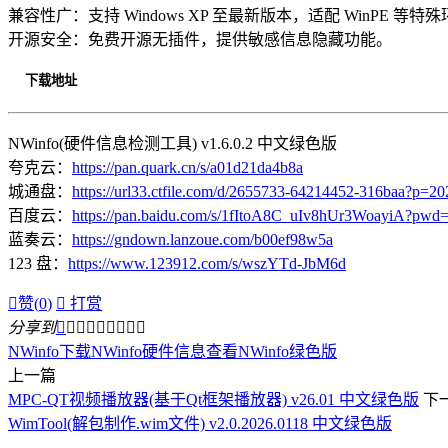
兼容性广：支持 Windows XP 至最新版本，适配 WinPE 等特
开源安全：免费开源无插件，提供敏感信息隐藏功能。
下载地址
NWinfo(硬件信息检测工具) v1.6.0.2 中文绿色版
夸克云：
https://pan.quark.cn/s/a01d21da4b8a
城通盘：
https://url33.ctfile.com/d/2655733-64214452-316baa?p=20
百度云：
https://pan.baidu.com/s/1fItoA8C_uIv8hUr3WoayiA?pwd=
蓝奏云：
https://gndown.lanzoue.com/b00ef98w5a
123 盘：
https://www.123912.com/s/wszYTd-JbM6d

赞(
0
)

打赏
分享到









NWinfo下载
NWinfo硬件信息查看
NWinfo绿色版
上一篇
MPC-QT视频播放器(基于Qt框架播放器) v26.01 中文绿色版
下
WimTool(解包制作.wim文件) v2.0.2026.0118 中文绿色版