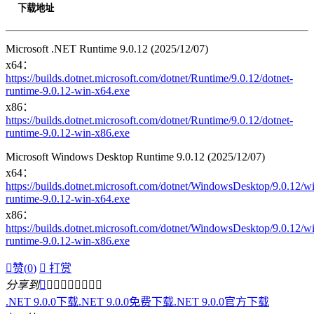
下载地址
Microsoft .NET Runtime 9.0.12 (2025/12/07)
x64：
https://builds.dotnet.microsoft.com/dotnet/Runtime/9.0.12/dotnet-
runtime-9.0.12-win-x64.exe
x86：
https://builds.dotnet.microsoft.com/dotnet/Runtime/9.0.12/dotnet-
runtime-9.0.12-win-x86.exe
Microsoft Windows Desktop Runtime 9.0.12 (2025/12/07)
x64：
https://builds.dotnet.microsoft.com/dotnet/WindowsDesktop/9.0.12/
runtime-9.0.12-win-x64.exe
x86：
https://builds.dotnet.microsoft.com/dotnet/WindowsDesktop/9.0.12/
runtime-9.0.12-win-x86.exe

赞(
0
)

打赏
分享到









.NET 9.0.0下载
.NET 9.0.0免费下载
.NET 9.0.0官方下载