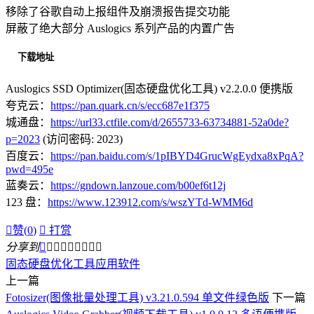
移除了谷歌自动上报组件及崩溃报告提交功能
屏蔽了绝大部分 Auslogics 系列产品的内置广告
下载地址
Auslogics SSD Optimizer(固态硬盘优化工具) v2.2.0.0 便携版
夸克云：
https://pan.quark.cn/s/ecc687e1f375
城通盘：
https://url33.ctfile.com/d/2655733-63734881-52a0de?
p=2023
(访问密码: 2023)
百度云：
https://pan.baidu.com/s/1pIBYD4GrucWgEydxa8xPqA?
pwd=495e
蓝奏云：
https://gndown.lanzoue.com/b00ef6t12j
123 盘：
https://www.123912.com/s/wszYTd-WMM6d

赞(
0
)

打赏
分享到









固态硬盘优化工具
应用软件
上一篇
Fotosizer(图像批量处理工具) v3.21.0.594 单文件绿色版
下一篇