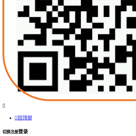


回顶部
登录
切换注册