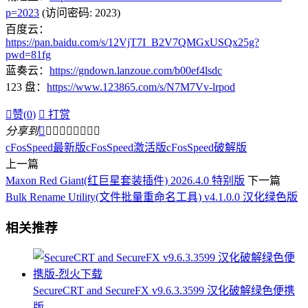
p=2023
(访问密码: 2023)
百度云：
https://pan.baidu.com/s/12VjT7I_B2V7QMGxUSQx25g?
pwd=81fg
蓝奏云：
https://gndown.lanzoue.com/b00ef4lsdc
123 盘：
https://www.123865.com/s/N7M7Vv-lrpod

赞(
0
)

打赏
分享到









cFosSpeed最新版
cFosSpeed激活版
cFosSpeed破解版
上一篇
Maxon Red Giant(红巨星套装插件) 2026.4.0 特别版
下一篇
Bulk Rename Utility(文件批量重命名工具) v4.1.0.0 汉化绿色版
相关推荐
SecureCRT and SecureFX v9.6.3.3599 汉化破解绿色便携
版