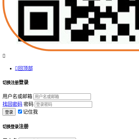


回顶部
登录
切换注册
用户名或邮箱
找回密码
密码
记住我
注册
切换登录