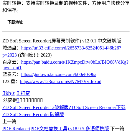
实时转换：支持实时转换录制的视频文件，方便用户快速分享
和保存。
下载地址
ZD Soft Screen Recorder(屏幕录制软件) v12.0.1 中文破解版
城通盘：
https://url33.ctfile.com/d/2655733-62524051-f46b26?
p=2023
(访问密码: 2023)
百度云：
https://pan.baidu.com/s/1KZmpcDrw0bLsJBIQ68VdKg?
pwd=dpt1
蓝奏云：
https://gndown.lanzoue.com/b00ef0s9ha
123 盘：
https://www.123pan.com/s/N7M7Vv-Iexod

赞(
0
)

打赏
分享到









ZD Soft Screen Recorder12破解版
ZD Soft Screen Recorder下载
ZD Soft Screen Recorder破解版
上一篇
PDF Replacer(PDF文档替换工具) v18.9.5 多语便携版
下一篇