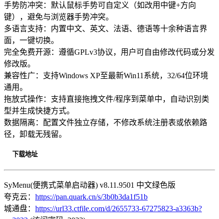
手势防冲突：默认鼠标手势可自定义（如改用中键+方向
键），避免与浏览器手势冲突。
多语言支持：内置中文、英文、法语、德语等十余种语言界
面，一键切换。
完全免费开源：遵循GPLv3协议，用户可自由修改代码或分发
修改版。
兼容性广：支持Windows XP至最新Win11系统，32/64位环境
通用。
拖放式操作：支持直接拖拽文件/程序到菜单中，自动识别类
型并生成快捷方式。
数据隔离：配置文件独立存储，不修改系统注册表或依赖路
径，卸载无残留。
下载地址
SyMenu(便携式菜单启动器) v8.11.9501 中文绿色版
夸克云：
https://pan.quark.cn/s/3b0b3da1f51b
城通盘：
https://url33.ctfile.com/d/2655733-67275823-a3363b?