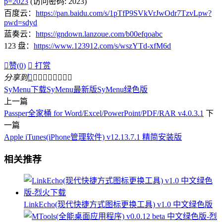
p=2023
(访问密码: 2023)
百度云：
https://pan.baidu.com/s/1pTfP9SVkVrJwOdr7TzvLpw?
pwd=sdyd
蓝奏云：
https://gndown.lanzoue.com/b00efqoabc
123 盘：
https://www.123912.com/s/wszYTd-xfM6d

赞(
0
)

打赏
分享到









SyMenu下载
SyMenu最新版
SyMenu绿色版
上一篇
Passper全家桶 for Word/Excel/PowerPoint/PDF/RAR v4.0.3.1
下
一篇
Apple iTunes(iPhone管理软件) v12.13.7.1 精简安装版
相关推荐
LinkEcho(现代快捷方式图标更换工具) v1.0 中文绿色版