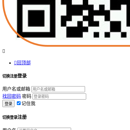


回顶部
登录
切换注册
用户名或邮箱
找回密码
密码
记住我
注册
切换登录