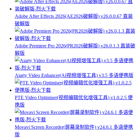
Adobe After Effects 2026(AE2026破解版) v26.0.0.67 直装
破解版
Adobe Premiere Pro 2026(PR2026破解版) v26.0.1.3 直装破
解版
Aiarty Video Enhancer(AI视频增强工具) v3.5 多语便携版
PTE Video Optimiser(视频编辑优化增强工具) v1.0.2.5 便
携版
Movavi Screen Recorder(屏幕录制软件) v24.6.1 多语便携
版