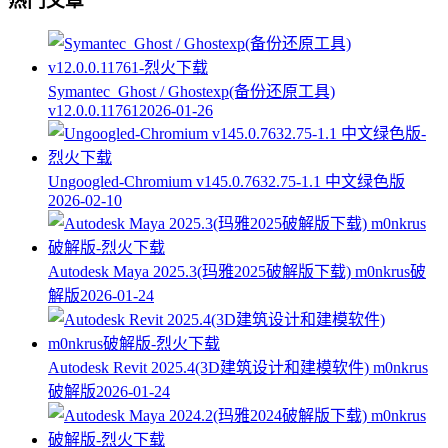
热门文章
Symantec_Ghost / Ghostexp(备份还原工具)
v12.0.0.11761
2026-01-26
Ungoogled-Chromium v145.0.7632.75-1.1 中文绿色版
2026-02-10
Autodesk Maya 2025.3(玛雅2025破解版下载) m0nkrus破
解版
2026-01-24
Autodesk Revit 2025.4(3D建筑设计和建模软件) m0nkrus
破解版
2026-01-24