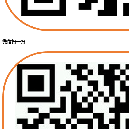
微信扫一扫