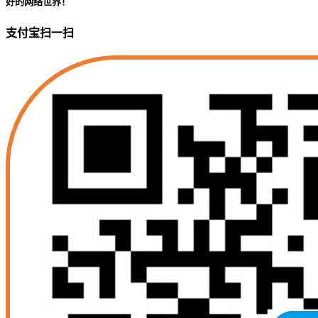
好的网络世界！
支付宝扫一扫