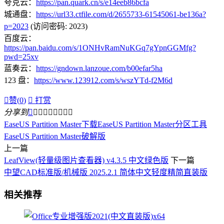
夸克云：
https://pan.quark.cn/s/e14eeb86bcfa
城通盘：
https://url33.ctfile.com/d/2655733-61545061-be136a?
p=2023
(访问密码: 2023)
百度云：
https://pan.baidu.com/s/1ONHvRamNuKGq7gYpnGGMfg?
pwd=25xv
蓝奏云：
https://gndown.lanzoue.com/b00efar5ha
123 盘：
https://www.123912.com/s/wszYTd-f2M6d

赞(
0
)

打赏
分享到









EaseUS Partition Master下载
EaseUS Partition Master分区工具
EaseUS Partition Master破解版
上一篇
LeafView(轻量级图片查看器) v4.3.5 中文绿色版
下一篇
中望CAD标准版/机械版 2025.2.1 简体中文轻度精简直装版
相关推荐