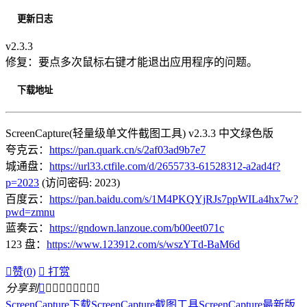
更新日志
v2.3.3
修复：要点多次鼠标右键才能退出应用程序的问题。
下载地址
ScreenCapture(轻量级单文件截图工具) v2.3.3 中文绿色版
夸克云：
https://pan.quark.cn/s/2af03ad9b7e7
城通盘：
https://url33.ctfile.com/d/2655733-61528312-a2ad4f?
p=2023
(访问密码: 2023)
百度云：
https://pan.baidu.com/s/1M4PKQYjRJs7ppWILa4hx7w?
pwd=zmnu
蓝奏云：
https://gndown.lanzoue.com/b00eet071c
123 盘：
https://www.123912.com/s/wszYTd-BaM6d

赞(
0
)

打赏
分享到









ScreenCapture下载
ScreenCapture截图工具
ScreenCapture最新版