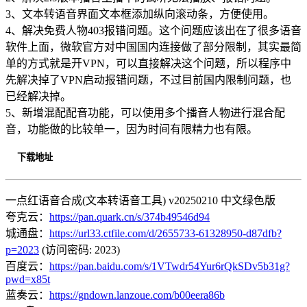
3、文本转语音界面文本框添加纵向滚动条，方便使用。
4、解决免费人物403报错问题。这个问题应该出在了很多语音
软件上面，微软官方对中国国内连接做了部分限制，其实最简
单的方式就是开VPN，可以直接解决这个问题，所以程序中
先解决掉了VPN启动报错问题，不过目前国内限制问题，也
已经解决掉。
5、新增混配配音功能，可以使用多个播音人物进行混合配
音，功能做的比较单一，因为时间有限精力也有限。
下载地址
一点红语音合成(文本转语音工具) v20250210 中文绿色版
夸克云：
https://pan.quark.cn/s/374b49546d94
城通盘：
https://url33.ctfile.com/d/2655733-61328950-d87dfb?
p=2023
(访问密码: 2023)
百度云：
https://pan.baidu.com/s/1VTwdr54Yur6rQkSDv5b31g?
pwd=x85t
蓝奏云：
https://gndown.lanzoue.com/b00eera86b