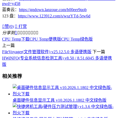
pwd=y458
蓝奏云：
https://gndown.lanzoue.com/b00eer9qob
123 盘：
https://www.123912.com/s/wszYTd-5rw6d

赞(
0
)

打赏
分享到









CPU Temp下载
CPU Temp便携版
CPU Temp绿色版
上一篇
FileVoyager(文件管理软件) v25.12.5.0 多语便携版
下一篇
HWiNFO(专业系统信息检测工具) v8.50 / 8.51.6045 多语便携
版
相关推荐
桌面硬件信息显示工具 v10.2026.1.1802 中文绿色版