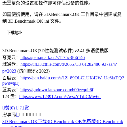
无需复杂的设置和操作即可评估设备的性能。
如需便携使用，请在 3D.Benchmark.OK 工作目录中创建或复
制 3D.Benchmark.OK.ini 文件。
下载地址
3D.Benchmark.OK(3D性能测试软件) v2.41 多语便携版
夸克云：
https://pan.quark.cn/s/f175c3f66146
城通盘：
https://url33.ctfile.com/d/2655733-61282486-937aa4?
p=2023
(访问密码: 2023)
百度云：
https://pan.baidu.com/s/1Z_89OLC1UK42W_Uc6laTiQ?
pwd=tp3j
蓝奏云：
https://gndown.lanzoue.com/b00eeqqh6f
123 盘：
https://www.123912.com/s/wszYTd-CMw6d

赞(
0
)

打赏
分享到









3D Benchmark OK下载
3D Benchmark OK免费版
3D Benchmark