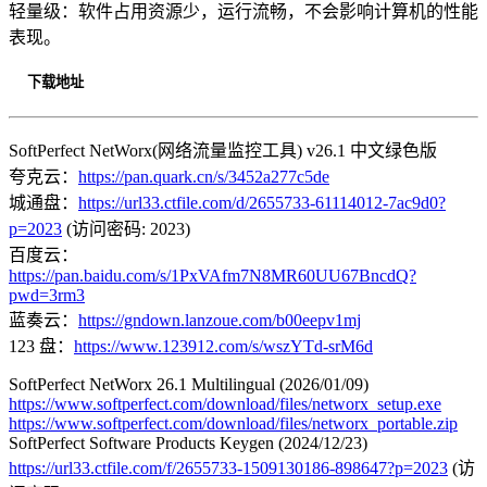
轻量级：软件占用资源少，运行流畅，不会影响计算机的性能
表现。
下载地址
SoftPerfect NetWorx(网络流量监控工具) v26.1 中文绿色版
夸克云：
https://pan.quark.cn/s/3452a277c5de
城通盘：
https://url33.ctfile.com/d/2655733-61114012-7ac9d0?
p=2023
(访问密码: 2023)
百度云：
https://pan.baidu.com/s/1PxVAfm7N8MR60UU67BncdQ?
pwd=3rm3
蓝奏云：
https://gndown.lanzoue.com/b00eepv1mj
123 盘：
https://www.123912.com/s/wszYTd-srM6d
SoftPerfect NetWorx 26.1 Multilingual (2026/01/09)
https://www.softperfect.com/download/files/networx_setup.exe
https://www.softperfect.com/download/files/networx_portable.zip
SoftPerfect Software Products Keygen (2024/12/23)
https://url33.ctfile.com/f/2655733-1509130186-898647?p=2023
(访