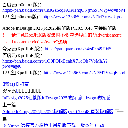
百度云(m0nkrus版)：
https://pan.baidu.com/s/1s3GzScqFAIPHhqQNjmSxTw?pwd=nbv4
123 盘(m0nkrus版)：
https://www.123865.com/s/N7M7Vv-aUpod
Adobe InDesign 2025(Id2025破解版) v20.5.0.48 直装破解版
！！请注意KpoJIuK版安装时不要勾选界面的"Advertisement:
install recommended software"选项
夸克云(KpoJIuK版)：
https://pan.quark.cn/s/34e4204979d5
百度云(KpoJIuK版)：
https://pan.baidu.com/s/1Q0FOIkBcnhX71qOk7VsMhA?
pwd=age6
123 盘(KpoJIuK版)：
https://www.123865.com/s/N7M7Vv-qKpod

赞(
1
)

打赏
分享到









InDesign2025便携版
InDesign2025破解版
indesign破解版
上一篇
Adobe InCopy 2025(Ic2025破解版) v20.5.0.48 直装破解版
下一
篇
RdViewer远控官方原版丨最新版下载丨版本号 6.6.9