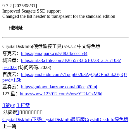
9.7.2 [2025/08/31]
Improved Seagete SSD support
Changed the list header to transparent for the standard edition
下载地址
CrystalDiskInfo(硬盘监控工具) v9.7.2 中文绿色版
夸克云：
https://pan.quark.cn/s/d83fbccccb34
城通盘：
https://url33.ctfile.com/d/2655733-61073812-7c7103?
p=2023
(访问密码: 2023)
百度云：
https://pan.baidu.com/s/1pqp602b3AyQoOEm3uk2EpQ?
pwd=1i5b
蓝奏云：
https://gndown.lanzoue.com/b00eep70mj
123 盘：
https://www.123912.com/s/wszYTd-CzM6d

赞(
0
)

打赏
分享到









CrystalDiskInfo下载
CrystalDiskInfo最新版
CrystalDiskInfo绿色版
上一篇