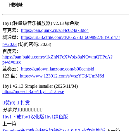
下载地址
1by1(轻量级音乐播放器) v2.13 绿色版
夸克云：
https://pan.quark.cn/s/34c024a73dc4
城通盘：
https://url33.ctfile.com/d/2655733-60989278-f91d47?
p=2023
(访问密码: 2023)
百度云：
https://pan.baidu.com/s/1kZhNFcXWojx8aNOwmQTPcA?
pwd=uisx
蓝奏云：
https://gndown.lanzoue.com/b00eentsid
123 盘：
https://www.123912.com/s/wszYTd-UmM6d
1by1 v2.13 Simple installer (2025/11/04)
https://mpesch3.de/1by1_213.exe

赞(
0
)

打赏
分享到









1by1下载
1by1汉化版
1by1绿色版
上一篇
Soundop(全功能音频编辑软件) v1.9.5.3 英文便携版
下一篇