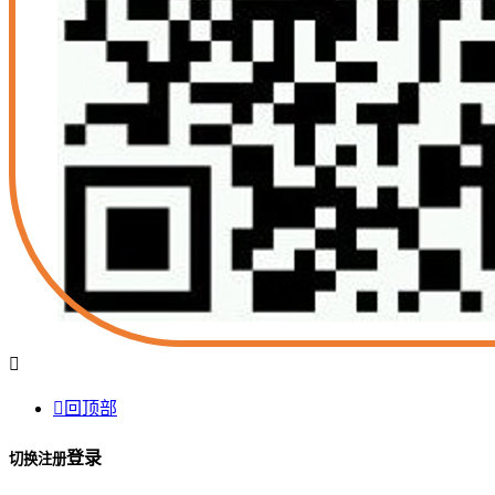


回顶部
登录
切换注册