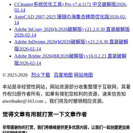
CCleaner(系统优化工具) Pro v7.4.1172 中文破解版
2026-
02-14
AutoCAD 2007-2025 珊瑚の海集合精简优化版
2026-02-
14
Adobe InCopy 2026(Ic2026破解版) v21.2.0.30 直装破解版
2026-02-14
Adobe InDesign 2026(Id2026破解版) v21.2.0.30 直装破解
版
2026-02-14
Adobe Bridge 2026(BR2026破解版) v16.0.2.23 直装破解
版
2026-02-14
© 2023-2026
烈火下载
百度地图
网站地图
本站是非经营性网站，网站资源部分收集整理于互联网，其著
作权归原作者所有，如果有侵犯您权利的资源，请来信告知
aiweibaike@163.com ，我们将及时撤销相应资源。
觉得文章有用就打赏一下文章作者
非常感谢你的打赏，我们将继续提供更多优质内容，让我们一起创建更加美