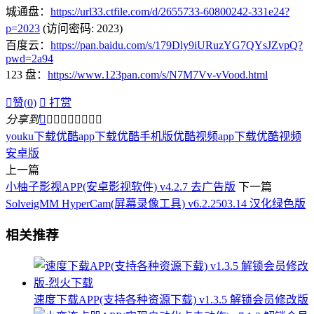
城通盘：
https://url33.ctfile.com/d/2655733-60800242-331e24?
p=2023
(访问密码: 2023)
百度云：
https://pan.baidu.com/s/179Dly9iURuzYG7QYsJZvpQ?
pwd=2a94
123 盘：
https://www.123pan.com/s/N7M7Vv-vVood.html

赞(
0
)

打赏
分享到









youku下载
优酷app下载
优酷手机版
优酷视频app下载
优酷视频
安卓版
上一篇
小柚子影视APP(安卓影视软件) v4.2.7 去广告版
下一篇
SolveigMM HyperCam(屏幕录像工具) v6.2.2503.14 汉化绿色版
相关推荐
速度下载APP(支持各种资源下载) v1.3.5 解锁会员修改版