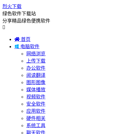
烈火下载
绿色软件下载站
分享精品绿色便携软件


首页

电脑软件
网络浏览
上传下载
办公软件
阅读翻译
图形图像
媒体播放
视频软件
安全软件
应用软件
硬件相关
系统工具
聊天软件