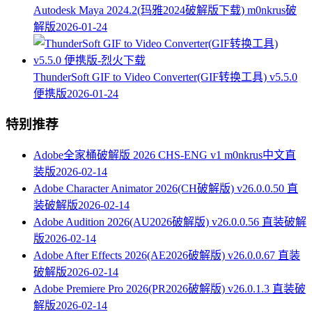
Autodesk Maya 2024.2(玛雅2024破解版下载) m0nkrus破
解版
2026-01-24
ThunderSoft GIF to Video Converter(GIF转换工具) v5.5.0
便携版
2026-01-24
特别推荐
Adobe全家桶破解版 2026 CHS-ENG v1 m0nkrus中文直
装版
2026-02-14
Adobe Character Animator 2026(CH破解版) v26.0.0.50 直
装破解版
2026-02-14
Adobe Audition 2026(AU2026破解版) v26.0.0.56 直装破解
版
2026-02-14
Adobe After Effects 2026(AE2026破解版) v26.0.0.67 直装
破解版
2026-02-14
Adobe Premiere Pro 2026(PR2026破解版) v26.0.1.3 直装破
解版
2026-02-14