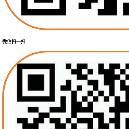
微信扫一扫