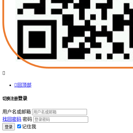


回顶部
登录
切换注册
用户名或邮箱
找回密码
密码
记住我