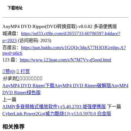
下载地址
AnyMP4 DVD Ripper(DVD转换提取) v8.0.82 多语便携版
城通盘：
https://url33.ctfile.com/d/2655733-60706597-b4dace?
p=2023
(访问密码: 2023)
百度云：
https://pan.baidu.com/s/1GQQc3dgA77H3OJGrrdgs-A?
pwd=n6c6
123 盘：
https://www.123pan.com/s/N7M7Vv-d5ood.html

赞(
0
)

打赏
分享到









AnyMP4 DVD Ripper下载
AnyMP4 DVD Ripper破解版
AnyMP4
DVD Ripper绿色版
上一篇
AIMP(多音频格式播放软件) v5.40.2703 增强便携版
下一篇
CyberLink Power2Go(威力酷烧13) v13.0.5970.0 白金版
相关推荐