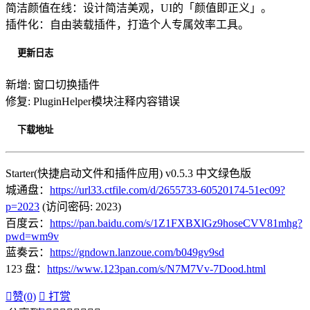
简洁颜值在线：设计简洁美观，UI的「颜值即正义」。
插件化：自由装载插件，打造个人专属效率工具。
更新日志
新增: 窗口切换插件
修复: PluginHelper模块注释内容错误
下载地址
Starter(快捷启动文件和插件应用) v0.5.3 中文绿色版
城通盘：
https://url33.ctfile.com/d/2655733-60520174-51ec09?
p=2023
(访问密码: 2023)
百度云：
https://pan.baidu.com/s/1Z1FXBXlGz9hoseCVV81mhg?
pwd=wm9v
蓝奏云：
https://gndown.lanzoue.com/b049gv9sd
123 盘：
https://www.123pan.com/s/N7M7Vv-7Dood.html

赞(
0
)

打赏