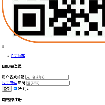


回顶部
登录
切换注册
用户名或邮箱
找回密码
密码
记住我
注册
切换登录