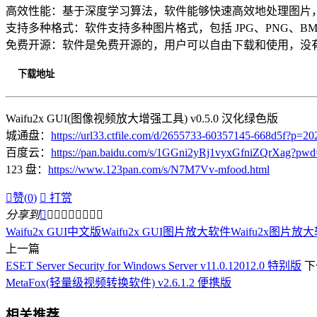
高效性能：基于深度学习算法，软件能够快速高效地处理图片
支持多种格式：软件支持多种图片格式，包括 JPG、PNG、BM
免费开源：软件是免费开源的，用户可以自由下载和使用，没
下载地址
Waifu2x GUI(图像视频放大增强工具) v0.5.0 汉化绿色版
城通盘：
https://url33.ctfile.com/d/2655733-60357145-668d5f?p=20
百度云：
https://pan.baidu.com/s/1GGni2yRj1vyxGfniZQrXag?pw
123 盘：
https://www.123pan.com/s/N7M7Vv-mfood.html

赞(
0
)

打赏
分享到









Waifu2x GUI中文版
Waifu2x GUI图片放大软件
Waifu2x图片放
上一篇
ESET Server Security for Windows Server v11.0.12012.0 特别版
下
MetaFox(轻量级视频转换软件) v2.6.1.2 便携版
相关推荐