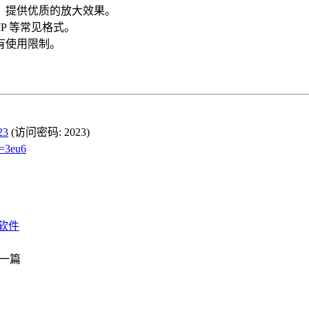
，提供优质的放大效果。
P 等常见格式。
有使用限制。
23
(访问密码: 2023)
d=3eu6
大软件
一篇