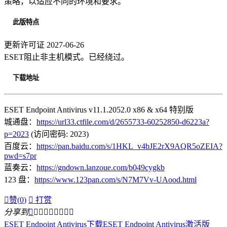
策略，以适应不同的环境和要求。
此版特点
更新许可证 2027-06-26
ESET阻止非主机模式。已经绕过。
下载地址
ESET Endpoint Antivirus v11.1.2052.0 x86 & x64 特别版
城通盘：
https://url33.ctfile.com/d/2655733-60252850-d6223a?
p=2023
(访问密码: 2023)
百度云：
https://pan.baidu.com/s/1HKL_v4bJE2rX9AQR5oZEIA?
pwd=s7pr
蓝奏云：
https://gndown.lanzoue.com/b049cygkb
123 盘：
https://www.123pan.com/s/N7M7Vv-UAood.html

赞(
0
)

打赏
分享到









ESET Endpoint Antivirus下载
ESET Endpoint Antivirus激活版