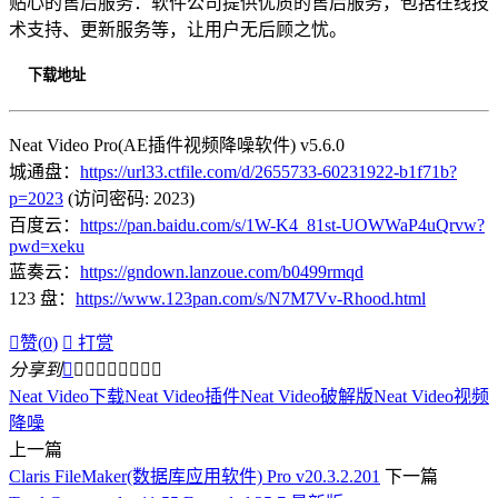
贴心的售后服务：软件公司提供优质的售后服务，包括在线技
术支持、更新服务等，让用户无后顾之忧。
下载地址
Neat Video Pro(AE插件视频降噪软件) v5.6.0
城通盘：
https://url33.ctfile.com/d/2655733-60231922-b1f71b?
p=2023
(访问密码: 2023)
百度云：
https://pan.baidu.com/s/1W-K4_81st-UOWWaP4uQrvw?
pwd=xeku
蓝奏云：
https://gndown.lanzoue.com/b0499rmqd
123 盘：
https://www.123pan.com/s/N7M7Vv-Rhood.html

赞(
0
)

打赏
分享到









Neat Video下载
Neat Video插件
Neat Video破解版
Neat Video视频
降噪
上一篇
Claris FileMaker(数据库应用软件) Pro v20.3.2.201
下一篇