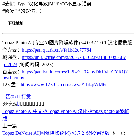
#去除“Type”汉化导致的“⊕/⊝”不显示错误
#修复“-”的误伤：）
下载地址
Topaz Photo AI(专业AI图片降噪软件) v4.0.3 / 1.0.1 汉化便携版
夸克云：
https://pan.quark.cn/s/fa1bd2c77764
城通盘：
https://url33.ctfile.com/d/2655733-62392138-00d558?
p=2023
(访问密码: 2023)
百度云：
https://pan.baidu.com/s/1i2iw3iTGcpvDhJfyLZfYRQ?
pwd=enmv
123 盘：
https://www.123912.com/s/wszYTd-pWM6d

赞(
0
)

打赏
分享到









Topaz Photo AI中文版
Topaz Photo AI汉化版
topaz photo ai破解
版
上一篇
Topaz DeNoise AI(图像降噪锐化) v3.7.2 汉化便携版
下一篇