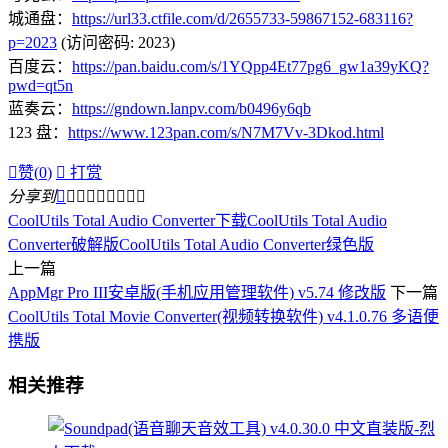
城通盘：
https://url33.ctfile.com/d/2655733-59867152-683116?
p=2023
(访问密码: 2023)
百度云：
https://pan.baidu.com/s/1YQpp4Et77pg6_gw1a39yKQ?
pwd=qt5n
蓝奏云：
https://gndown.lanpv.com/b0496y6qb
123 盘：
https://www.123pan.com/s/N7M7Vv-3Dkod.html

赞(
0
)

打赏
分享到









CoolUtils Total Audio Converter下载
CoolUtils Total Audio
Converter破解版
CoolUtils Total Audio Converter绿色版
上一篇
AppMgr Pro III安卓版(手机应用管理软件) v5.74 修改版
下一篇
CoolUtils Total Movie Converter(视频转换软件) v4.1.0.76 多语便
携版
相关推荐