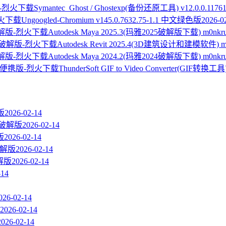
Symantec_Ghost / Ghostexp(备份还原工具) v12.0.0.1176
Ungoogled-Chromium v145.0.7632.75-1.1 中文绿色版
2026-0
Autodesk Maya 2025.3(玛雅2025破解版下载) m0n
Autodesk Revit 2025.4(3D建筑设计和建模软件) 
Autodesk Maya 2024.2(玛雅2024破解版下载) m0n
ThunderSoft GIF to Video Converter(GIF转换工
版
2026-02-14
 直装破解版
2026-02-14
版
2026-02-14
装破解版
2026-02-14
破解版
2026-02-14
-14
026-02-14
2026-02-14
2026-02-14