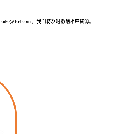
e@163.com ，我们将及时撤销相应资源。