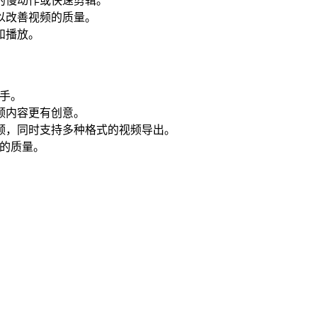
的慢动作或快速剪辑。
以改善视频的质量。
和播放。
上手。
频内容更有创意。
频，同时支持多种格式的视频导出。
容的质量。