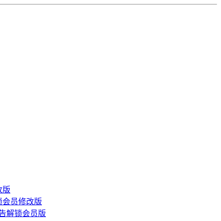
改版
解锁会员修改版
 去广告解锁会员版